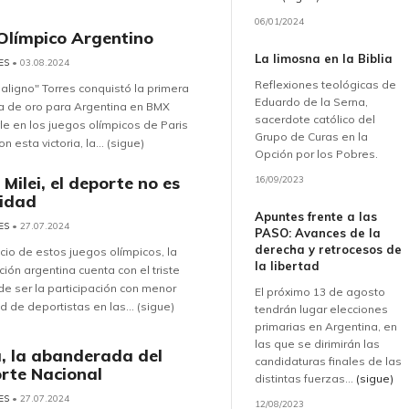
06/01/2024
Olímpico Argentino
La limosna en la Biblia
ES
• 03.08.2024
Reflexiones teológicas de
aligno" Torres conquistó la primera
Eduardo de la Serna,
a de oro para Argentina en BMX
sacerdote católico del
le en los juegos olímpicos de Paris
Grupo de Curas en la
n esta victoria, la... (sigue)
Opción por los Pobres.
Milei, el deporte no es
16/09/2023
ridad
Apuntes frente a las
ES
• 27.07.2024
PASO: Avances de la
derecha y retrocesos de
nicio de estos juegos olímpicos, la
la libertad
ión argentina cuenta con el triste
de ser la participación con menor
El próximo 13 de agosto
d de deportistas en las... (sigue)
tendrán lugar elecciones
primarias en Argentina, en
las que se dirimirán las
a, la abanderada del
candidaturas finales de las
rte Nacional
distintas fuerzas...
(sigue)
ES
• 27.07.2024
12/08/2023