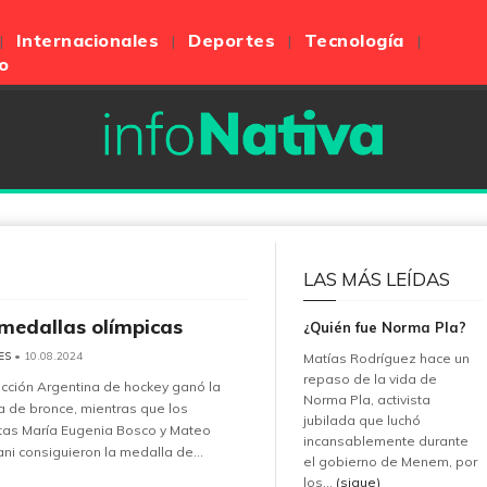
Internacionales
Deportes
Tecnología
o
LAS MÁS LEÍDAS
medallas olímpicas
¿Quién fue Norma Pla?
ES
• 10.08.2024
Matías Rodríguez hace un
repaso de la vida de
cción Argentina de hockey ganó la
Norma Pla, activista
 de bronce, mientras que los
jubilada que luchó
tas María Eugenia Bosco y Mateo
incansablemente durante
ni consiguieron la medalla de...
el gobierno de Menem, por
los...
(sigue)