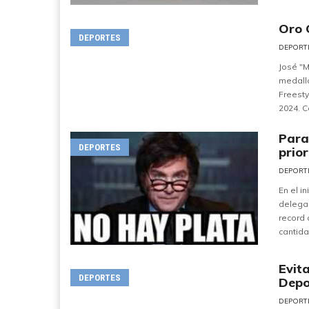
Oro 
DEPORTES
DEPORT
José "M
medall
Freesty
2024. Co
Para 
DEPORTES
prio
DEPORT
En el i
delegac
record 
cantida
Evit
DEPORTES
Depo
DEPORT