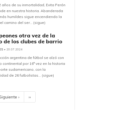
2 años de su inmortalidad, Evita Perón
nde en nuestra historia. Abanderada
 más humildes sigue encendiendo la
el camino del ser... (sigue)
eones otra vez de la
 de los clubes de barrio
ES
• 20.07.2024
cción argentina de fútbol se alzó con
eo continental por 16° vez en la historia
orte sudamericano, con la
idad de 26 futbolistas... (sigue)
Siguiente ›
››