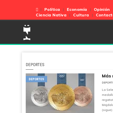
Política
Economía
Opinión
Ciencia Nativa
Cultura
Contact
DEPORTES
Más 
DEPORTES
DEPORT
La Sele
medalla
regatis
Majdala
(sigue)