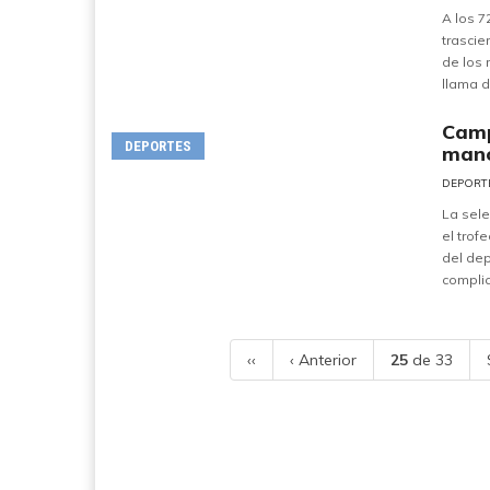
A los 7
trascie
de los
llama d
Camp
DEPORTES
mano
DEPORT
La sele
el trof
del dep
complic
‹‹
‹ Anterior
25
de 33