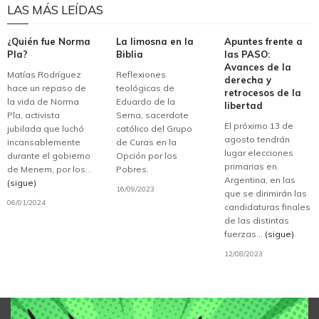
LAS MÁS LEÍDAS
¿Quién fue Norma
La limosna en la
Apuntes frente a
Pla?
Biblia
las PASO:
Avances de la
Matías Rodríguez
Reflexiones
derecha y
hace un repaso de
teológicas de
retrocesos de la
la vida de Norma
Eduardo de la
libertad
Pla, activista
Serna, sacerdote
El próximo 13 de
jubilada que luchó
católico del Grupo
agosto tendrán
incansablemente
de Curas en la
lugar elecciones
durante el gobierno
Opción por los
primarias en
de Menem, por los...
Pobres.
Argentina, en las
(sigue)
16/09/2023
que se dirimirán las
06/01/2024
candidaturas finales
de las distintas
fuerzas...
(sigue)
12/08/2023