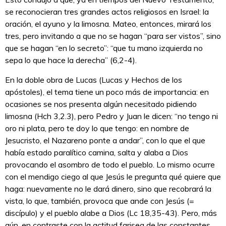
se reconocieran tres grandes actos religiosos en Israel: la
oración, el ayuno y la limosna. Mateo, entonces, mirará los
tres, pero invitando a que no se hagan “para ser vistos”, sino
que se hagan “en lo secreto”: “que tu mano izquierda no
sepa lo que hace la derecha” (6,2-4).
En la doble obra de Lucas (Lucas y Hechos de los
apóstoles), el tema tiene un poco más de importancia: en
ocasiones se nos presenta algún necesitado pidiendo
limosna (Hch 3,2.3), pero Pedro y Juan le dicen: “no tengo ni
oro ni plata, pero te doy lo que tengo: en nombre de
Jesucristo, el Nazareno ponte a andar”, con lo que el que
había estado paralítico camina, salta y alaba a Dios
provocando el asombro de todo el pueblo. Lo mismo ocurre
con el mendigo ciego al que Jesús le pregunta qué quiere que
haga: nuevamente no le dará dinero, sino que recobrará la
vista, lo que, también, provoca que ande con Jesús (=
discípulo) y el pueblo alabe a Dios (Lc 18,35-43). Pero, más
aún, en contraste con la actitud farisea de las constantes