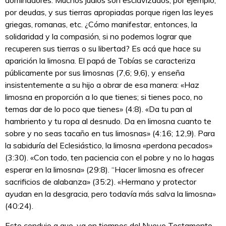
dominadores. Muchos judíos son esclavizados, por ejemplo,
por deudas, y sus tierras apropiadas porque rigen las leyes
griegas, romanas, etc. ¿Cómo manifestar, entonces, la
solidaridad y la compasión, si no podemos lograr que
recuperen sus tierras o su libertad? Es acá que hace su
aparición la limosna. El papá de Tobías se caracteriza
públicamente por sus limosnas (7,6; 9,6), y enseña
insistentemente a su hijo a obrar de esa manera: «Haz
limosna en proporción a lo que tienes; si tienes poco, no
temas dar de lo poco que tienes» (4:8). «Da tu pan al
hambriento y tu ropa al desnudo. Da en limosna cuanto te
sobre y no seas tacaño en tus limosnas» (4:16; 12,9). Para
la sabiduría del Eclesiástico, la limosna «perdona pecados»
(3:30). «Con todo, ten paciencia con el pobre y no lo hagas
esperar en la limosna» (29:8). “Hacer limosna es ofrecer
sacrificios de alabanza» (35:2). «Hermano y protector
ayudan en la desgracia, pero todavía más salva la limosna»
(40:24).
Esto condujo a que, ya en tiempos del Nuevo Testamento,