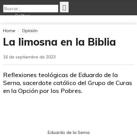
Política
Economía
Opinión
Home
Opinión
Internacionales
La limosna en la Biblia
Deportes
Tecnología
Ciencia Nativa
16 de septiembre de 2023
Cultura
Reflexiones teológicas de Eduardo de la
Serna, sacerdote católico del Grupo de Curas
en la Opción por los Pobres.
Eduardo de la Serna