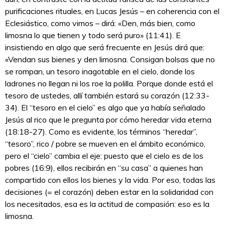
purificaciones rituales, en Lucas Jesús – en coherencia con el
Eclesiástico, como vimos – dirá: «Den, más bien, como
limosna lo que tienen y todo será puro» (11:41). E
insistiendo en algo que será frecuente en Jesús dirá que:
«Vendan sus bienes y den limosna. Consigan bolsas que no
se rompan, un tesoro inagotable en el cielo, donde los
ladrones no llegan ni los roe la polilla. Porque donde está el
tesoro de ustedes, allí también estará su corazón (12:33-
34). El “tesoro en el cielo” es algo que ya había señalado
Jesús al rico que le pregunta por cómo heredar vida eterna
(18:18-27). Como es evidente, los términos “heredar”,
“tesoro”, rico / pobre se mueven en el ámbito económico,
pero el “cielo” cambia el eje: puesto que el cielo es de los
pobres (16:9), ellos recibirán en “su casa” a quienes han
compartido con ellos los bienes y la vida. Por eso, todas las
decisiones (= el corazón) deben estar en la solidaridad con
los necesitados, esa es la actitud de compasión: eso es la
limosna.