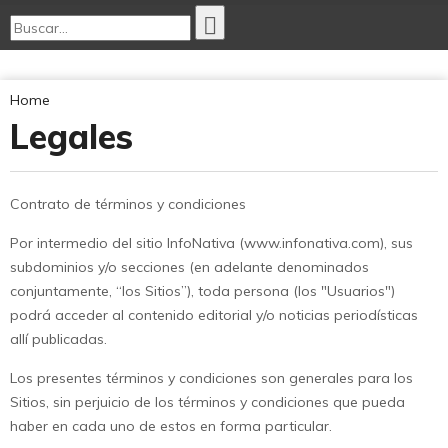
Política
Economía
Home
Opinión
Legales
Internacionales
Deportes
Tecnología
Ciencia Nativa
Contrato de términos y condiciones
Cultura
Por intermedio del sitio InfoNativa (www.infonativa.com), sus
subdominios y/o secciones (en adelante denominados
conjuntamente, “los Sitios”), toda persona (los "Usuarios")
podrá acceder al contenido editorial y/o noticias periodísticas
allí publicadas.
Los presentes términos y condiciones son generales para los
Sitios, sin perjuicio de los términos y condiciones que pueda
haber en cada uno de estos en forma particular.