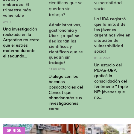
embarazo: El
trimestre más
vulnerable
La UBA registró
AYER
que la mitad de
Administrativos,
Una investigación
los jóvenes
gastronomía y
realizada en la
argentinos vive en
Uber: ¿a qué se
Argentina muestra
situación de
dedicarán los
que el estrés
vulnerabilidad
científicos y
materno durante
social
científicas que se
el segundo...
quedan sin
01.08.2026
trabajo?
Un estudio del
01.08.2026
PIDAE-UBA
graficó la
Dialogo con los
consolidación del
becarios
fenómeno "Triple
posdoctorales del
Ni": jóvenes que
Conicet que
no...
abandonarán sus
investigaciones
como...
OPINIÓN