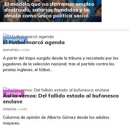
El modelo que no derrama: empleo
destruido, salarios hundidos y la
deuda como única política social
DEPORTES
El Futbol marcó agenda
DEPORTES
• AYER
A partir del trapo surgido desde la tribuna y rescatado por los
jugadores de la selección nacional, tras el partido contra los
piratas ingleses, el fútbol...
OPINIÓN
Así la vemos: Del fallido estado al bufonesco
enclave
OPINIÓN
• AYER
Columna de opinión de Alberto Gómez desde los adultos
mayores.