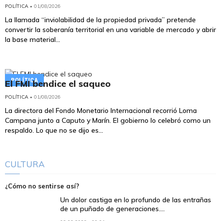
POLÍTICA
• 01/08/2026
La llamada “inviolabilidad de la propiedad privada” pretende
convertir la soberanía territorial en una variable de mercado y abrir
la base material...
POLÍTICA
El FMI bendice el saqueo
POLÍTICA
• 01/08/2026
La directora del Fondo Monetario Internacional recorrió Loma
Campana junto a Caputo y Marín. El gobierno lo celebró como un
respaldo. Lo que no se dijo es...
CULTURA
¿Cómo no sentirse así?
Un dolor castiga en lo profundo de las entrañas
de un puñado de generaciones....