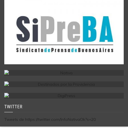
TWITTER
Tweets de https://twitter.com/InfoNativaOk?s=20