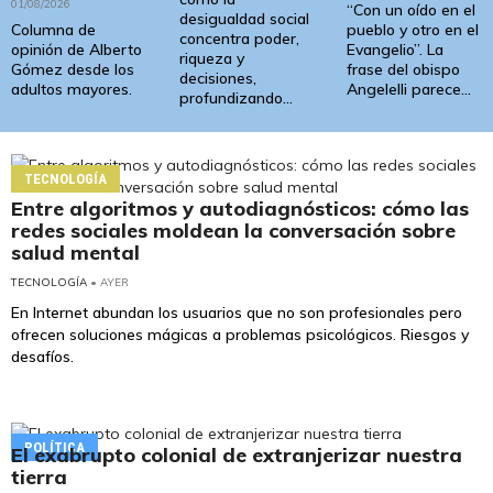
01/08/2026
“Con un oído en el
desigualdad social
Columna de
pueblo y otro en el
concentra poder,
opinión de Alberto
Evangelio”. La
riqueza y
Gómez desde los
frase del obispo
decisiones,
adultos mayores.
Angelelli parece...
profundizando...
TECNOLOGÍA
Entre algoritmos y autodiagnósticos: cómo las
redes sociales moldean la conversación sobre
salud mental
TECNOLOGÍA
• AYER
En Internet abundan los usuarios que no son profesionales pero
ofrecen soluciones mágicas a problemas psicológicos. Riesgos y
desafíos.
POLÍTICA
El exabrupto colonial de extranjerizar nuestra
tierra