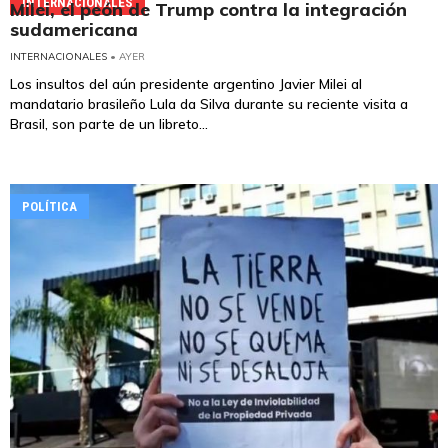
INTERNACIONALES
Milei, el peón de Trump contra la integración
sudamericana
INTERNACIONALES
• AYER
Los insultos del aún presidente argentino Javier Milei al
mandatario brasileño Lula da Silva durante su reciente visita a
Brasil, son parte de un libreto...
POLÍTICA