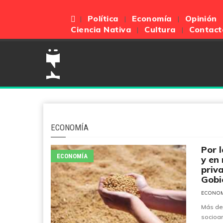
Política
Economía
Opinión
Ciencia Nativa
Cultura
Contact
ECONOMÍA
Por 
ECONOMÍA
y en
priv
Gobi
ECONO
Más de
socioam