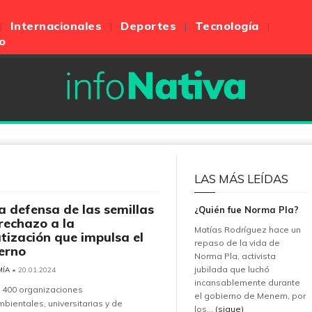
Internacionales
Deportes
Tecnología
o
LAS MÁS LEÍDAS
la defensa de las semillas
¿Quién fue Norma Pla?
 rechazo a la
Matías Rodríguez hace un
atización que impulsa el
repaso de la vida de
erno
Norma Pla, activista
jubilada que luchó
MÍA
• 20.01.2024
incansablemente durante
 400 organizaciones
el gobierno de Menem, por
bientales, universitarias y de
los...
(sigue)