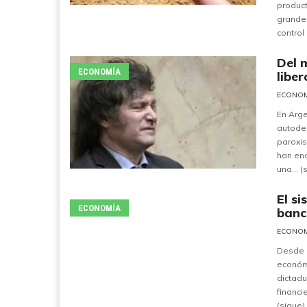
product
grande
control 
Del 
ECONOMÍA
liber
ECONO
En Arge
autoden
paroxis
han en
una... (
El si
ECONOMÍA
banc
ECONO
Desde l
económi
dictadu
financi
(sigue)