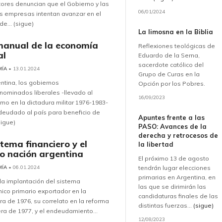
ores denuncian que el Gobierno y las
06/01/2024
s empresas intentan avanzar en el
de... (sigue)
La limosna en la Biblia
manual de la economía
Reflexiones teológicas de
al
Eduardo de la Serna,
sacerdote católico del
MÍA
• 13.01.2024
Grupo de Curas en la
ntina, los gobiernos
Opción por los Pobres.
ominados liberales -llevado al
16/09/2023
mo en la dictadura militar 1976-1983-
deudado al país para beneficio de
Apuntes frente a las
sigue)
PASO: Avances de la
derecha y retrocesos de
stema financiero y el
la libertad
o nación argentina
El próximo 13 de agosto
MÍA
• 06.01.2024
tendrán lugar elecciones
primarias en Argentina, en
a implantación del sistema
las que se dirimirán las
co primario exportador en la
candidaturas finales de las
ra de 1976, su correlato en la reforma
distintas fuerzas...
(sigue)
era de 1977, y el endeudamiento...
12/08/2023