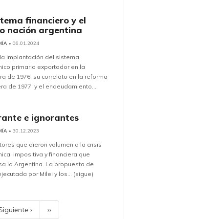
stema financiero y el
o nación argentina
MÍA
• 06.01.2024
a implantación del sistema
co primario exportador en la
ra de 1976, su correlato en la reforma
era de 1977, y el endeudamiento...
rante e ignorantes
MÍA
• 30.12.2023
tores que dieron volumen a la crisis
ca, impositiva y financiera que
sa la Argentina. La propuesta de
jecutada por Milei y los... (sigue)
Siguiente ›
››