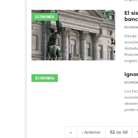
El si
ECONOMÍA
banc
ECONO
Desde l
económi
dictadu
financi
(sigue)
Igno
ECONOMÍA
ECONO
Los fac
económi
atravie
poder e
‹‹
‹ Anterior
52
de 68