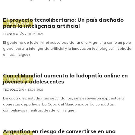
El proyecto tecnolibertario: Un país diseñado
TECNOLOGÍA
para la inteligencia artificial
TECNOLOGÍA
• 20.06.2026
El gobierno de Javier Milei busca posicionar a la Argentina como un polo
global para la inteligencia artificial y la innovación tecnológica. Inspirado
en las... (sigue)
Con el Mundial aumenta la ludopatía online en
TECNOLOGÍA
jóvenes y adolescentes
TECNOLOGÍA
• 13.06.2026
De cada diez estudiantes secundarios, seis estuvieron expuestos a
apuestas deportivas. La Copa del Mundo exacerba conductas
compulsivas mientras, desde la... (sigue)
Argentina en riesgo de convertirse en una
TECNOLOGÍA