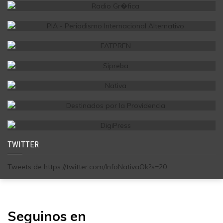
TWITTER
Tweets de https://twitter.com/InfoNativaOk?s=20
Seguinos en