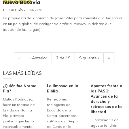
nueva Batavia
TECNOLOGÍA
• 13.06.2026
La propuesta del gobierno de Javier Milei para convertir a la Argentina
en un polo global de inteligencia artificial reavivó un debate que
trasciende la... (sigue)
‹‹
‹ Anterior
2
de 19
Siguiente ›
››
LAS MÁS LEÍDAS
¿Quién fue Norma
La limosna en la
Apuntes frente a
Pla?
Biblia
las PASO:
Avances de la
Matías Rodríguez
Reflexiones
derecha y
hace un repaso de
teológicas de
retrocesos de la
la vida de Norma
Eduardo de la
libertad
Pla, activista
Serna, sacerdote
El próximo 13 de
jubilada que luchó
católico del Grupo
agosto tendrán
incansablemente
de Curas en la