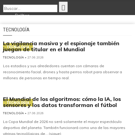
Política
Economía
Opinión
TECNOLOGÍA
Internacionales
Deportes
La vigilancia masiva y el espionaje también
Tecnología
TECNOLOGÍA
juegan de titular en el Mundial
Ciencia Nativa
Cultura
TECNOLOGÍA
• 27.06.2026
Los estadios y sus alrededores cuentan con cámaras de
reconocimiento facial, drones y hasta perros robot para observar a
millones de personas en tiempo real.
El Mundial de los algoritmos: cómo la IA, los
TECNOLOGÍA
sensores y los datos transforman el fútbol
TECNOLOGÍA
• 27.06.2026
La Copa Mundial de 2026 no será solamente el mayor espectáculo
deportivo del planeta. También funcionará como una de las mayores
vitrinas tecnológicas de... (sigue)