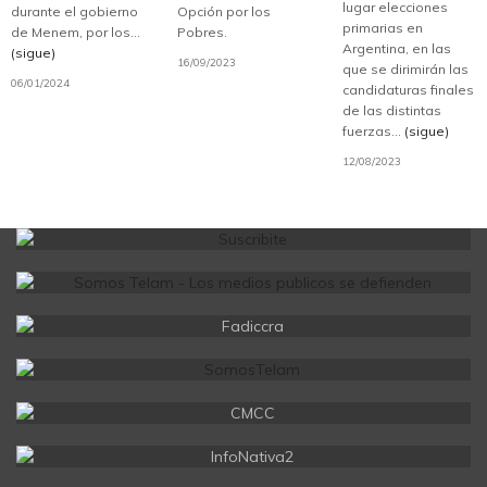
lugar elecciones
durante el gobierno
Opción por los
primarias en
de Menem, por los...
Pobres.
Argentina, en las
(sigue)
16/09/2023
que se dirimirán las
06/01/2024
candidaturas finales
de las distintas
fuerzas...
(sigue)
12/08/2023