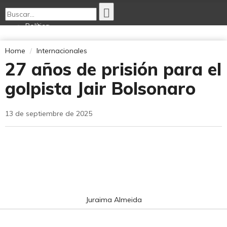
Política
Economía
Opinión
Home
Internacionales
Internacionales
27 años de prisión para el
Deportes
Tecnología
golpista Jair Bolsonaro
Ciencia Nativa
Cultura
13 de septiembre de 2025
Juraima Almeida