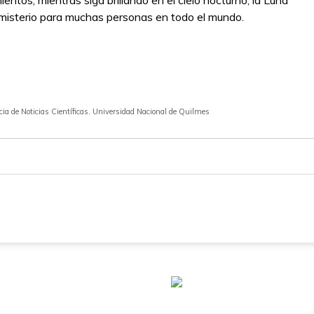
entos, mientras siga brillando en el cielo nocturno, la Luna
 misterio para muchas personas en todo el mundo.
a de Noticias Científicas. Universidad Nacional de Quilmes