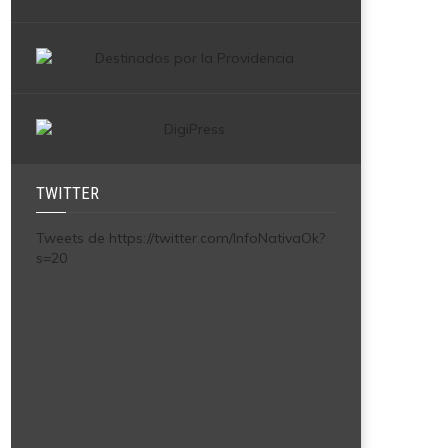
TWITTER
Tweets de https://twitter.com/InfoNativaOk?
s=20