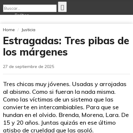
Política
Economía
Opinión
Home
Justicia
Internacionales
Estragadas: Tres pibas de
Deportes
Tecnología
los márgenes
Ciencia Nativa
Cultura
27 de septiembre de 2025
Tres chicas muy jóvenes. Usadas y arrojadas
al abismo. Como si fueran la nada misma.
Como las víctimas de un sistema que las
convierte en intercambiables. Para que se
hundan en el olvido. Brenda, Morena, Lara. De
15 y 20 años. Juntas quizás en ese último
atisbo de crueldad que las asoló.