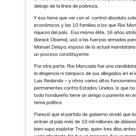
debajo de la línea de pobreza,.
Y eso tiene que ver con el control absoluto so
económicos y las 10 familias a los que Rixi Mo
riqueza del país. Esa misma élite, 16 años atrá
Barack Obama), usó a las fuerzas armadas para d
Manuel Zelaya, esposo de la actual mandataria 
un proceso constituyente.
Por otra parte, Rixi Moncada fue una candidata
la dirigencia ni tampoco de sus allegados en el 
Luis Redondo – y otros varios altos funcionari
permanentes contra Estados Unidos, lo que no l
todo hondureño tiene un amigo o pariente en es
tema político.
Pareció que el partido de gobierno olvidó que
entran al país más de 10 mil millones de dólares
bien supo explotar Trump, quien tres días ant