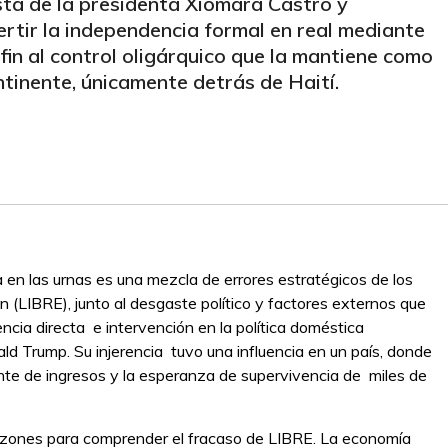
sta de la presidenta Xiomara Castro y
ertir la independencia formal en real mediante
fin al control oligárquico que la mantiene como
tinente, únicamente detrás de Haití.
en las urnas es una mezcla de errores estratégicos de los
 (LIBRE), junto al desgaste político y factores externos que
rencia directa e intervención en la política doméstica
d Trump. Su injerencia tuvo una influencia en un país, donde
ente de ingresos y la esperanza de supervivencia de miles de
razones para comprender el fracaso de LIBRE. La economía