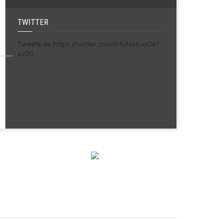
TWITTER
Tweets de https://twitter.com/InfoNativaOk?
s=20