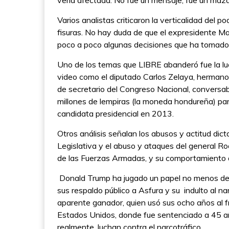
vería afectada. No fue un mensaje, fue un maza
Varios analistas criticaron la verticalidad del p
fisuras. No hay duda de que el expresidente Ma
poco a poco algunas decisiones que ha tomado 
Uno de los temas que LIBRE abanderó fue la luch
video como el diputado Carlos Zelaya, hermano
de secretario del Congreso Nacional, conversa
millones de lempiras (la moneda hondureña) p
candidata presidencial en 2013.
Otros análisis señalan los abusos y actitud di
Legislativa y el abuso y ataques del general 
de las Fuerzas Armadas, y su comportamiento d
Donald Trump ha jugado un papel no menos deci
sus respaldo público a Asfura y su indulto al na
aparente ganador, quien usó sus ocho años al f
Estados Unidos, donde fue sentenciado a 45 año
realmente .luchan contra el narcotráfico.