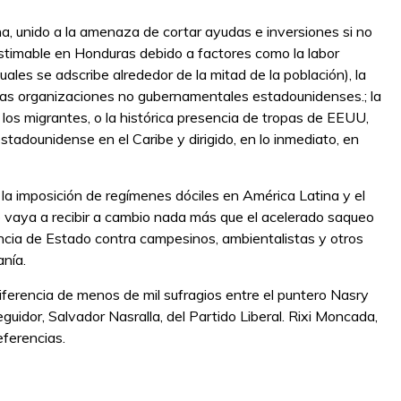
a, unido a la amenaza de cortar ayudas e inversiones si no
estimable en Honduras debido a factores como la labor
uales se adscribe alrededor de la mitad de la población), la
las organizaciones no gubernamentales estadounidenses.; la
os migrantes, o la histórica presencia de tropas de EEUU,
estadounidense en el Caribe y dirigido, en lo inmediato, en
a imposición de regímenes dóciles en América Latina y el
o vaya a recibir a cambio nada más que el acelerado saqueo
lencia de Estado contra campesinos, ambientalistas y otros
anía.
diferencia de menos de mil sufragios entre el puntero Nasry
guidor, Salvador Nasralla, del Partido Liberal. Rixi Moncada,
eferencias.