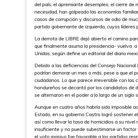
del país, el apremiante desempleo, el cierre de 
necesidad, han golpeado las economías familia
casos de corrupción y discursos de odio de much
partido gobernante de izquierda, cuyos líderes
La derrota de LIBRE dejó abierto el camino par
que finalmente asuma la presidencia- vuelva a
Unidas, según define un editorial del diario mex
Debido a las deficiencias del Consejo Nacional Ele
podrían demorar un mes o más, pese a que el p
ciudadanos. Lo que parece irreversible con las 
hondureños se decantó por los candidatos de d
se alternaron en el poder a lo largo de un siglo
Aunque en cuatro años habría sido imposible ac
Estado, en su gobierno Castro logró sostener el
así como llevar la tasa de homicidios a su nive
insuficiente y no puede subestimarse un factor
el voto masivo fue favorable a los partidos res