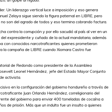
zo, un golpe al hígado.
oder. Un liderazgo vertical luce a imposición y eso genera
nuel Zelaya sigue siendo la figura paternal en LIBRE, pero
no son del agrado de todos y eso termina cobrando factura.
a contra la corrupción y por ello sacudió al país al ver en un
 del expresidente y cuñado de la actual mandataria, además
ba con conocidos narcotraficantes quienes prometieron
ara la campaña de LIBRE cuando Xiomara Castro fue
ctatorial de Redondo como presidente de la Asamblea
Roosevelt Leonel Hernández, jefe del Estado Mayor Conjunto
e activista.
sivo en la configuración del gobierno hondureño a través de
rcotraficante Juan Orlando Hernández, correligionario del
rente del gobierno para enviar 400 toneladas de cocaína a
s de prisión. Más que un indulto fue un insulto a quienes