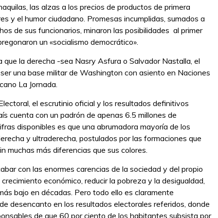
maquilas, las alzas a los precios de productos de primera
res y el humor ciudadano. Promesas incumplidas, sumados a
os de sus funcionarios, minaron las posibilidades al primer
 pregonaron un «socialismo democrático».
a que la derecha -sea Nasry Asfura o Salvador Nastalla, el
 ser una base militar de Washington con asiento en Naciones
icano La Jornada.
ctoral, el escrutinio oficial y los resultados definitivos
aís cuenta con un padrón de apenas 6.5 millones de
cifras disponibles es que una abrumadora mayoría de los
erecha y ultraderecha, postulados por las formaciones que
 sin muchas más diferencias que sus colores.
abar con las enormes carencias de la sociedad y del propio
 crecimiento económico, reducir la pobreza y la desigualdad,
l más bajo en décadas. Pero todo ello es claramente
 de desencanto en los resultados electorales referidos, donde
ponsables de que 60 por ciento de los habitantes subsista por