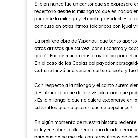
Si bien nunca fue un cantor que se expresara e
repertorio desde la milonga ya que es nacido e
por ende la milonga y el canto payadoril es l
compuso en otros ritmos folclóricos con igual vi
La prolífera obra de Yupanqui, que tanto aportó al
otros artistas que tal vez, por su carisma y c
que él. Fue de mucha más gravitación para el ámb
En el caso de las Coplas del payador perseguid
Cafrune lanzó una versión corta de siete y fue f
Con respecto a la milonga y el canto surero sie
descifrar el porqué de la invisibilización que 
¿Es la milonga la que no quiere exponerse en l
cultural los que no quieren que se popularice?
En algún momento de nuestra historia reciente 
influyen sobre lo allí creado han decido cerrar l
para que no se mezcle con otros ritmos de quién