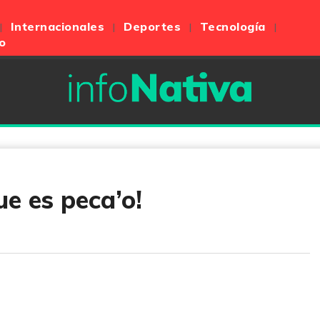
Internacionales
Deportes
Tecnología
o
e es peca’o!