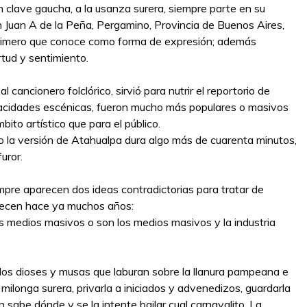
n clave gaucha, a la usanza surera, siempre parte en su
n Juan A de la Peña, Pergamino, Provincia de Buenos Aires,
o primero que conoce como forma de expresión; además
rtud y sentimiento.
 cancionero folclórico, sirvió para nutrir el reportorio de
apacidades escénicas, fueron mucho más populares o masivos
ito artístico que para el público.
o la versión de Atahualpa dura algo más de cuarenta minutos,
uror.
mpre aparecen dos ideas contradictorias para tratar de
padecen hace ya muchos años:
os medios masivos o son los medios masivos y la industria
los dioses y musas que laburan sobre la llanura pampeana e
a milonga surera, privarla a iniciados y advenedizos, guardarla
 sabe dónde y se la intente bailar cual carnavalito. La