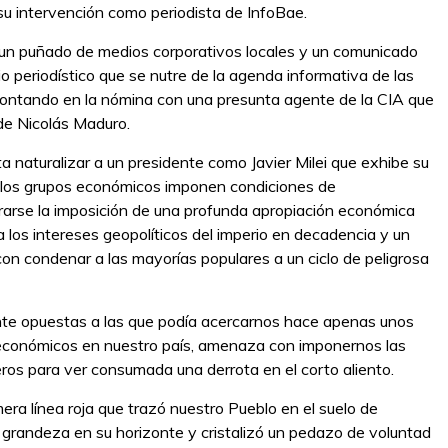
u intervención como periodista de InfoBae.
n un puñado de medios corporativos locales y un comunicado
edio periodístico que se nutre de la agenda informativa de las
contando en la nómina con una presunta agente de la CIA que
 de Nicolás Maduro.
ta naturalizar a un presidente como Javier Milei que exhibe su
s los grupos económicos imponen condiciones de
rarse la imposición de una profunda apropiación económica
 los intereses geopolíticos del imperio en decadencia y un
n condenar a las mayorías populares a un ciclo de peligrosa
te opuestas a las que podía acercarnos hace apenas unos
s económicos en nuestro país, amenaza con imponernos las
os para ver consumada una derrota en el corto aliento.
imera línea roja que trazó nuestro Pueblo en el suelo de
e grandeza en su horizonte y cristalizó un pedazo de voluntad