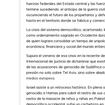
fuerzas federales del Estado central y las fuer
termine sucediendo, el anticipo de la guerra civ
oscureciendo el futuro de los propietarios y de
hasta en el territorio donde se fabrica y comer
La crisis del sistema democrático, acartonado,
como ordenamiento sagrado en Occidente durant
de quien lograra consolidar un tiempo de unipolar
económica, financiera y social del mundo enter
Supura el veneno de esa crisis en la reciente 
Internacional de Justicia de dictaminar que exi
de las acusaciones de genocidio de Sudáfrica cont
presión no solo sobre Tel Aviv, sino sobre al
medios europeos
.
Israel asiste a un retroceso histórico. En plena
genocidio a Hamas para cubrir el rastro de sus
rastro de la masacre de niños y niñas en Pale
democrática occidental, sufre un cachetazo en 