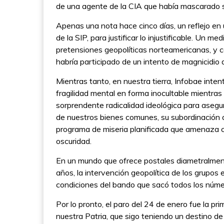
de una agente de la CIA que había mascarado s
Apenas una nota hace cinco días, un reflejo e
de la SIP, para justificar lo injustificable. Un m
pretensiones geopolíticas norteamericanas, y 
habría participado de un intento de magnicidio
Mientras tanto, en nuestra tierra, Infobae inten
fragilidad mental en forma inocultable mientra
sorprendente radicalidad ideológica para asegu
de nuestros bienes comunes, su subordinación a
programa de miseria planificada que amenaza co
oscuridad.
En un mundo que ofrece postales diametralmen
años, la intervención geopolítica de los grupo
condiciones del bando que sacó todos los númer
Por lo pronto, el paro del 24 de enero fue la pr
nuestra Patria, que sigo teniendo un destino d