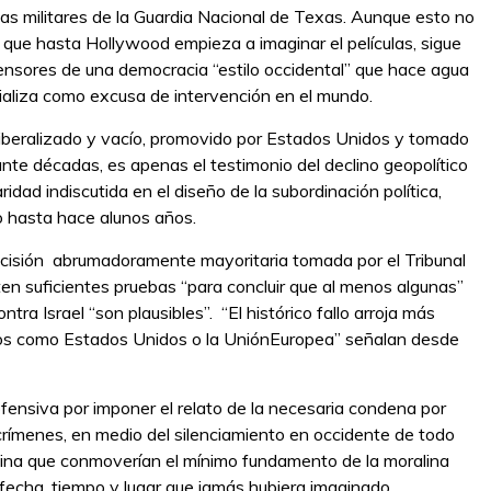
zas militares de la Guardia Nacional de Texas. Aunque esto no
il que hasta Hollywood empieza a imaginar el películas, sigue
fensores de una democracia “estilo occidental” que hace agua
cializa como excusa de intervención en el mundo.
 liberalizado y vacío, promovido por Estados Unidos y tomado
e décadas, es apenas el testimonio del declino geopolítico
idad indiscutida en el diseño de la subordinación política,
o hasta hace alunos años.
decisión abrumadoramente mayoritaria tomada por el Tribunal
sten suficientes pruebas “para concluir que al menos algunas”
ra Israel “son plausibles”. “El histórico fallo arroja más
iados como Estados Unidos o la UniónEuropea” señalan desde
 ofensiva por imponer el relato de la necesaria condena por
 crímenes, en medio del silenciamiento en occidente de todo
stina que conmoverían el mínimo fundamento de la moralina
fecha, tiempo y lugar que jamás hubiera imaginado.