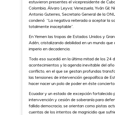
estuvieron presentes el vicepresidente de Cuba
Colombia, Álvaro Leyva; Venezuela, Yván Gil; Ni
Antonio Guterres, Secretario General de la ONU
condenó “La negativa reiterada a aceptar la so
totalmente inaceptable”.
En Yemen las tropas de Estados Unidos y Gran 
Adén, cristalizando debilidad en un mundo que
imperio en decadencia.
Todo eso sucedió en la última mitad de los 24 
acontecimientos y la agenda inevitable del añ
conflicto, en el que se gestan profundas trans
las tensiones de intervención geopolítica de Es
hacer nacer un polo de poder en éste concierto
Ecuador y un estado de excepción fortalecido
intervvención y cesión de soberanía para defen
fallida democracia, se orientan como pistas ac
cuentas de los intentos de magnicidio que sufr