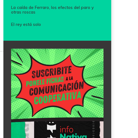
La caída de Ferraro, los efectos del paro y
otras roscas
El rey está solo