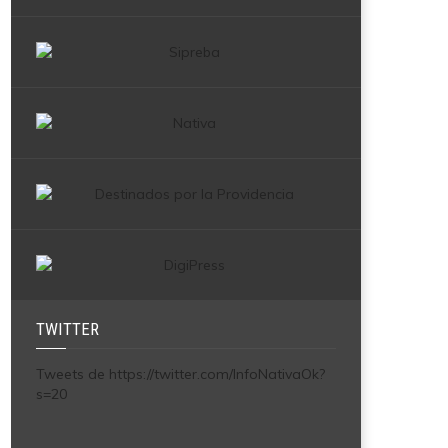
TWITTER
Tweets de https://twitter.com/InfoNativaOk?
s=20