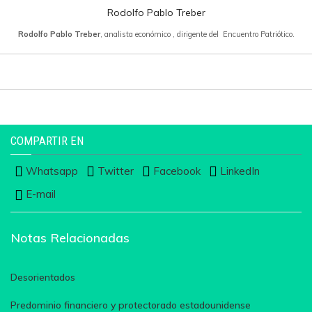
Rodolfo Pablo Treber
Rodolfo Pablo Treber
, analista económico , dirigente del Encuentro Patriótico.
COMPARTIR EN
Whatsapp
Twitter
Facebook
LinkedIn
E-mail
Notas Relacionadas
Desorientados
Predominio financiero y protectorado estadounidense