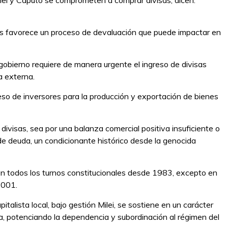
Milei y Caputo se comprometen a comprar divisas, dicen:
ias favorece un proceso de devaluación que puede impactar en
gobierno requiere de manera urgente el ingreso de divisas
a externa.
greso de inversores para la producción y exportación de bienes
 divisas, sea por una balanza comercial positiva insuficiente o
 de deuda, un condicionante histórico desde la genocida
en todos los turnos constitucionales desde 1983, excepto en
2001.
italista local, bajo gestión Milei, se sostiene en un carácter
na, potenciando la dependencia y subordinación al régimen del