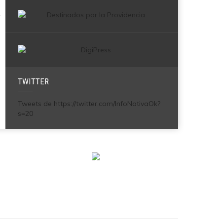
TWITTER
Tweets de https://twitter.com/InfoNativaOk?
s=20