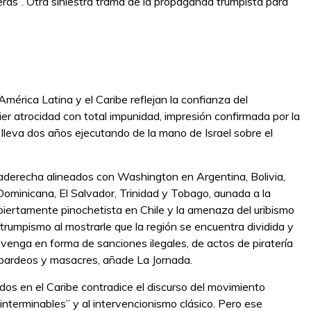
eras”. Otra siniestra trama de la propaganda trumpista para
mérica Latina y el Caribe reflejan la confianza del
ier atrocidad con total impunidad, impresión confirmada por la
lleva dos años ejecutando de la mano de Israel sobre el
raderecha alineados con Washington en Argentina, Bolivia,
ominicana, El Salvador, Trinidad y Tobago, aunada a la
abiertamente pinochetista en Chile y la amenaza del uribismo
trumpismo al mostrarle que la región se encuentra dividida y
o, venga en forma de sanciones ilegales, de actos de piratería
mbardeos y masacres, añade La Jornada.
dos en el Caribe contradice el discurso del movimiento
nterminables” y al intervencionismo clásico. Pero ese