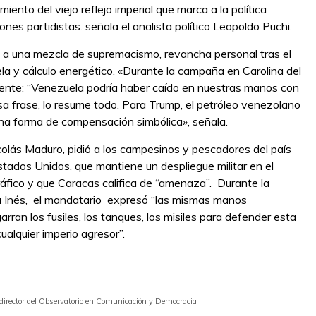
iento del viejo reflejo imperial que marca a la política
nes partidistas. señala el analista político Leopoldo Puchi.
e a una mezcla de supremacismo, revancha personal tras el
la y cálculo energético. «Durante la campaña en Carolina del
mente: “Venezuela podría haber caído en nuestras manos con
sa frase, lo resume todo. Para Trump, el petróleo venezolano
na forma de compensación simbólica», señala.
colás Maduro, pidió a los campesinos y pescadores del país
Estados Unidos, que mantiene un despliegue militar en el
ráfico y que Caracas califica de “amenaza”. Durante la
a Inés, el mandatario expresó “las mismas manos
an los fusiles, los tanques, los misiles para defender esta
cualquier imperio agresor”.
odirector del Observatorio en Comunicación y Democracia