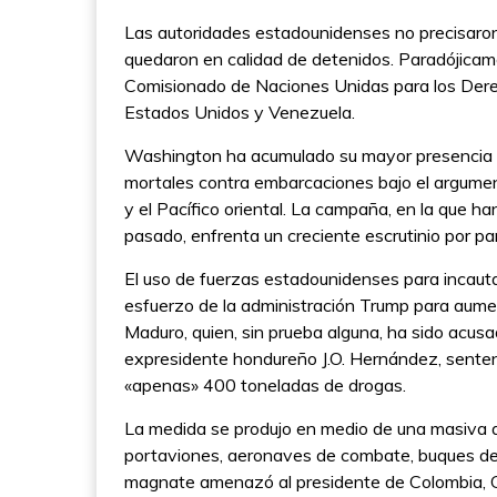
Las autoridades estadounidenses no precisaron c
quedaron en calidad de detenidos. Paradójicamen
Comisionado de Naciones Unidas para los Dere
Estados Unidos y Venezuela.
Washington ha acumulado su mayor presencia mi
mortales contra embarcaciones bajo el argumen
y el Pacífico oriental. La campaña, en la que 
pasado, enfrenta un creciente escrutinio por p
El uso de fuerzas estadounidenses para incaut
esfuerzo de la administración Trump para aumen
Maduro, quien, sin prueba alguna, ha sido acusa
expresidente hondureño J.O. Hernández, sente
«apenas» 400 toneladas de drogas.
La medida se produjo en medio de una masiva ac
portaviones, aeronaves de combate, buques de
magnate amenazó al presidente de Colombia, Gus