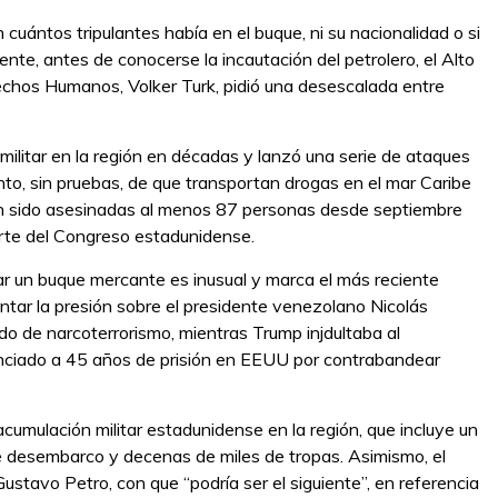
uántos tripulantes había en el buque, ni su nacionalidad o si
te, antes de conocerse la incautación del petrolero, el Alto
chos Humanos, Volker Turk, pidió una desescalada entre
litar en la región en décadas y lanzó una serie de ataques
to, sin pruebas, de que transportan drogas en el mar Caribe
han sido asesinadas al menos 87 personas desde septiembre
arte del Congreso estadunidense.
ar un buque mercante es inusual y marca el más reciente
tar la presión sobre el presidente venezolano Nicolás
do de narcoterrorismo, mientras Trump injdultaba al
nciado a 45 años de prisión en EEUU por contrabandear
umulación militar estadunidense en la región, que incluye un
 desembarco y decenas de miles de tropas. Asimismo, el
tavo Petro, con que “podría ser el siguiente”, en referencia