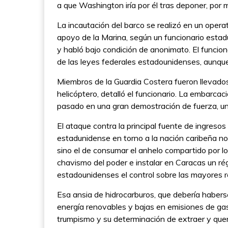
a que Washington iría por él tras deponer, por m
La incautación del barco se realizó en un opera
apoyo de la Marina, según un funcionario esta
y habló bajo condición de anonimato. El funcion
de las leyes federales estadounidenses, aunque
Miembros de la Guardia Costera fueron llevados
helicóptero, detalló el funcionario. La embarcac
pasado en una gran demostración de fuerza, un
El ataque contra la principal fuente de ingreso
estadunidense en torno a la nación caribeña no 
sino el de consumar el anhelo compartido por lo
chavismo del poder e instalar en Caracas un ré
estadounidenses el control sobre las mayores r
Esa ansia de hidrocarburos, que debería habers
energía renovables y bajas en emisiones de gas
trumpismo y su determinación de extraer y quem