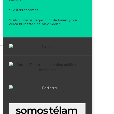
Si así arrancamos...
Visita Caracas negociador de Biden: ¿más
cerca la libertad de Alex Saab?