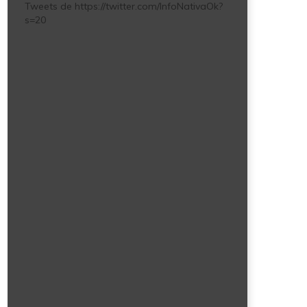
Tweets de https://twitter.com/InfoNativaOk?
s=20