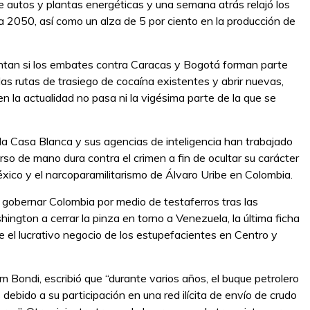
 autos y plantas energéticas y una semana atrás relajó los
a 2050, así como un alza de 5 por ciento en la producción de
untan si los embates contra Caracas y Bogotá forman parte
s rutas de trasiego de cocaína existentes y abrir nuevas,
n la actualidad no pasa ni la vigésima parte de la que se
la Casa Blanca y sus agencias de inteligencia han trabajado
so de mano dura contra el crimen a fin de ocultar su carácter
éxico y el narcoparamilitarismo de Álvaro Uribe en Colombia.
 gobernar Colombia por medio de testaferros tras las
ington a cerrar la pinza en torno a Venezuela, la última ficha
re el lucrativo negocio de los estupefacientes en Centro y
m Bondi, escribió que “durante varios años, el buque petrolero
ebido a su participación en una red ilícita de envío de crudo