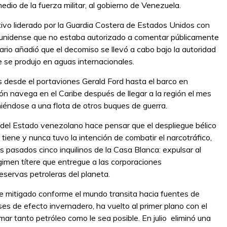
edio de la fuerza militar, al gobierno de Venezuela.
tivo liderado por la Guardia Costera de Estados Unidos con
dunidense que no estaba autorizado a comentar públicamente
ario añadió que el decomiso se llevó a cabo bajo la autoridad
 se produjo en aguas internacionales.
 desde el portaviones Gerald Ford hasta el barco en
ión navega en el Caribe después de llegar a la región el mes
iéndose a una flota de otros buques de guerra.
s del Estado venezolano hace pensar que el despliegue bélico
tiene y nunca tuvo la intención de combatir el narcotráfico,
s pasados cinco inquilinos de la Casa Blanca: expulsar al
gimen títere que entregue a las corporaciones
eservas petroleras del planeta.
e mitigado conforme el mundo transita hacia fuentes de
es de efecto invernadero, ha vuelto al primer plano con el
ar tanto petróleo como le sea posible. En julio eliminó una