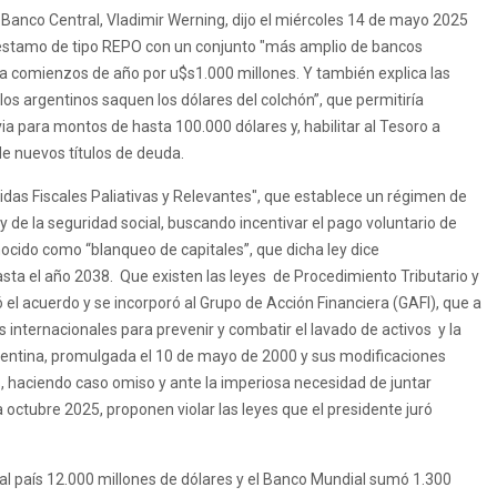
el Banco Central, Vladimir Werning, dijo el miércoles 14 de mayo 2025
préstamo de tipo REPO con un conjunto "más amplio de bancos
o a comienzos de año por u$s1.000 millones. Y también explica las
los argentinos saquen los dólares del colchón”, que permitiría
ia para montos de hasta 100.000 dólares y, habilitar al Tesoro a
e nuevos títulos de deuda.
idas Fiscales Paliativas y Relevantes", que establece un régimen de
y de la seguridad social, buscando incentivar el pago voluntario de
nocido como “blanqueo de capitales”, que dicha ley dice
ta el año 2038. Que existen las leyes de Procedimiento Tributario y
 el acuerdo y se incorporó al Grupo de Acción Financiera (GAFI), que a
internacionales para prevenir y combatir el lavado de activos y la
rgentina, promulgada el 10 de mayo de 2000 y sus modificaciones
, haciendo caso omiso y ante la imperiosa necesidad de juntar
 octubre 2025, proponen violar las leyes que el presidente juró
ó al país 12.000 millones de dólares y el Banco Mundial sumó 1.300