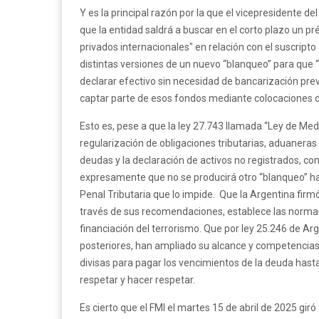
Y es la principal razón por la que el vicepresidente d
que la entidad saldrá a buscar en el corto plazo un 
privados internacionales" en relación con el suscript
distintas versiones de un nuevo “blanqueo” para que “
declarar efectivo sin necesidad de bancarización prev
captar parte de esos fondos mediante colocaciones d
Esto es, pese a que la ley 27.743 llamada “Ley de Med
regularización de obligaciones tributarias, aduaneras 
deudas y la declaración de activos no registrados, co
expresamente que no se producirá otro “blanqueo” has
Penal Tributaria que lo impide. Que la Argentina firmó
través de sus recomendaciones, establece las normas 
financiación del terrorismo. Que por ley 25.246 de A
posteriores, han ampliado su alcance y competencias
divisas para pagar los vencimientos de la deuda hasta
respetar y hacer respetar.
Es cierto que el FMI el martes 15 de abril de 2025 gir