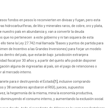
n esos fondos en pesos lo reconvierten en divisas y fugan, pero esta
s hidrocarburíferas, de litio y minerales raros, de cobre, oro y plata,
e nuestro país en abundancia y, van a convertir la deuda
 que no pertenecen a este gobierno y ni tan siquiera de esta
ello tiene la Ley 27.742 mal llamada “Bases y puntos de partida para
égimen de Incentivo a las Grandes Inversiones) para forjar un modelo
s dentro del país, que estarán bajo jurisdicción extranjera
idad fiscal por 30 años y, a partir del quinto año podrán disponer
gación alguna de ingresarlas al país, sin el pago de retenciones o
r al mercado interno.
ariete para ir destruyendo el Estado
[1]
, inclusive comprando
os y 38 senadores aprobaron el RIGI), jueces, supuestos
su vez, la hegemonía de la misma, mina la economía productiva,
 disminuyendo el consumo interno, y aumentando la exclusión social.