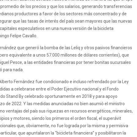
 promedio de los precios y que los salarios, generando transferencias
medianos productores a favor de los sectores más concentrado y de
gurar que las tasas de interés del país sean mayores que las nuevas
capitales especulativos en una nueva versión de la bicicleta
ngo Felipe Cavallo.
rnández que generó la bomba de las Leliq y otros pasivos financieros
pero equivalente a unos 57.000 millones de dólares corrientes), que
iguel Pesce, a las entidades financieras por tener bonitas sucursales
ó para nada.
 Alberto Fernández fue condicionado e incluso refrendado por la Ley
idas a celebrarse entre el Poder Ejecutivo nacional y el Fondo
uerdo Stand By celebrado oportunamente en 2018 y para apoyo
zo de 2022. Y las medidas anunciadas no bien asumió el ministro
omo ventajas del país sus riquezas en recursos energéticos, minerales,
ios y motores, siendo los primeros el orden fiscal, el superávit
nacionales que, obviamente, no fue lograda por la misma y permisiva
ticular, que apuntalaron la “bicicleta financiera” y posibilitaron la