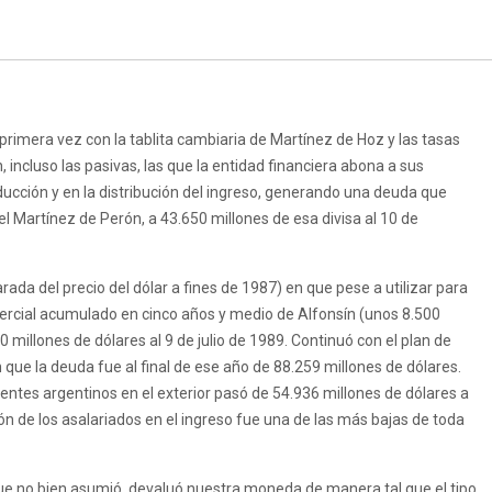
r primera vez con la tablita cambiaria de Martínez de Hoz y las tasas
, incluso las pasivas, las que la entidad financiera abona a sus
ducción y en la distribución del ingreso, generando una deuda que
l Martínez de Perón, a 43.650 millones de esa divisa al 10 de
arada del precio del dólar a fines de 1987) en que pese a utilizar para
mercial acumulado en cinco años y medio de Alfonsín (unos 8.500
0 millones de dólares al 9 de julio de 1989. Continuó con el plan de
 que la deuda fue al final de ese año de 88.259 millones de dólares.
dentes argentinos en el exterior pasó de 54.936 millones de dólares a
ón de los asalariados en el ingreso fue una de las más bajas de toda
que no bien asumió, devaluó nuestra moneda de manera tal que el tipo