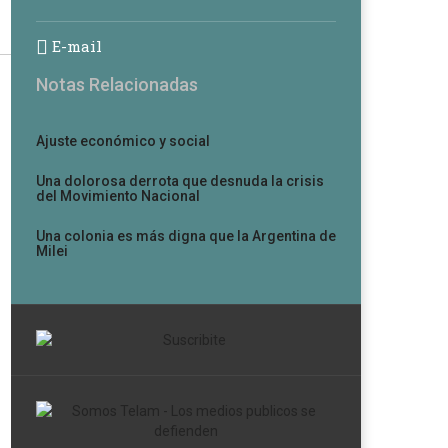
E-mail
Notas Relacionadas
Ajuste económico y social
Una dolorosa derrota que desnuda la crisis
del Movimiento Nacional
Una colonia es más digna que la Argentina de
Milei