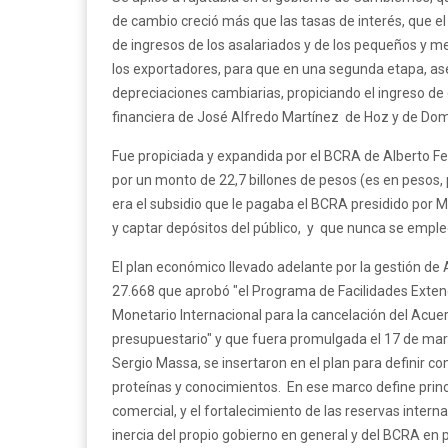
de cambio creció más que las tasas de interés, que el
de ingresos de los asalariados y de los pequeños y 
los exportadores, para que en una segunda etapa, ase
depreciaciones cambiarias, propiciando el ingreso de 
financiera de José Alfredo Martínez de Hoz y de Domi
Fue propiciada y expandida por el BCRA de Alberto Fe
por un monto de 22,7 billones de pesos (es en pesos, 
era el subsidio que le pagaba el BCRA presidido por M
y captar depósitos del público, y que nunca se emple
El plan económico llevado adelante por la gestión de
27.668 que aprobó "el Programa de Facilidades Extend
Monetario Internacional para la cancelación del Ac
presupuestario" y que fuera promulgada el 17 de mar
Sergio Massa, se insertaron en el plan para definir c
proteínas y conocimientos. En ese marco define princip
comercial, y el fortalecimiento de las reservas inter
inercia del propio gobierno en general y del BCRA en par