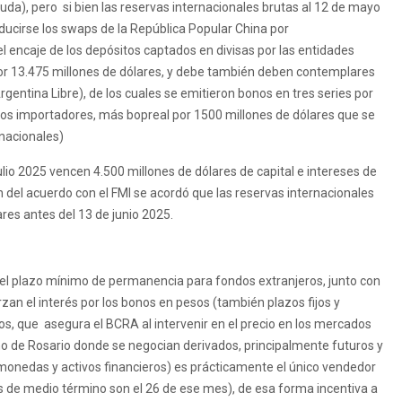
da), pero si bien las reservas internacionales brutas al 12 de mayo
ucirse los swaps de la República Popular China por
 encaje de los depósitos captados en divisas por las entidades
por 13.475 millones de dólares, y debe también deben contemplares
entina Libre), de los cuales se emitieron bonos en tres series por
 los importadores, más bopreal por 1500 millones de dólares que se
snacionales)
ulio 2025 vencen 4.500 millones de dólares de capital e intereses de
ón del acuerdo con el FMI se acordó que las reservas internacionales
es antes del 13 de junio 2025.
del plazo mínimo de permanencia para fondos extranjeros, junto con
uerzan el interés por los bonos en pesos (también plazos fijos y
os, que asegura el BCRA al intervenir en el precio en los mercados
no de Rosario donde se negocian derivados, principalmente futuros y
onedas y activos financieros) es prácticamente el único vendedor
s de medio término son el 26 de ese mes), de esa forma incentiva a