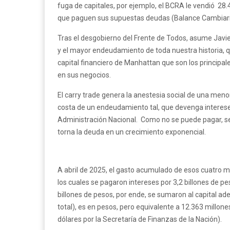
fuga de capitales, por ejemplo, el BCRA le vendió 28.4
que paguen sus supuestas deudas (Balance Cambiari
Tras el desgobierno del Frente de Todos, asume Javier 
y el mayor endeudamiento de toda nuestra historia, qu
capital financiero de Manhattan que son los principales 
en sus negocios.
El carry trade genera la anestesia social de una menor 
costa de un endeudamiento tal, que devenga intereses 
Administración Nacional. Como no se puede pagar, se co
torna la deuda en un crecimiento exponencial.
A abril de 2025, el gasto acumulado de esos cuatro m
los cuales se pagaron intereses por 3,2 billones de p
billones de pesos, por ende, se sumaron al capital ad
total), es en pesos, pero equivalente a 12.363 millo
dólares por la Secretaría de Finanzas de la Nación).