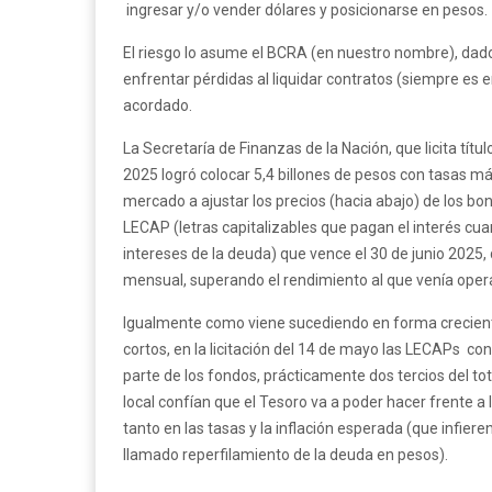
ingresar y/o vender dólares y posicionarse en pesos.
El riesgo lo asume el BCRA (en nuestro nombre), dado
enfrentar pérdidas al liquidar contratos (siempre es 
acordado.
La Secretaría de Finanzas de la Nación, que licita tít
2025 logró colocar 5,4 billones de pesos con tasas má
mercado a ajustar los precios (hacia abajo) de los bon
LECAP (letras capitalizables que pagan el interés cu
intereses de la deuda) que vence el 30 de junio 2025
mensual, superando el rendimiento al que venía oper
Igualmente como viene sucediendo en forma crecient
cortos, en la licitación del 14 de mayo las LECAPs co
parte de los fondos, prácticamente dos tercios del t
local confían que el Tesoro va a poder hacer frente a
tanto en las tasas y la inflación esperada (que infie
llamado reperfilamiento de la deuda en pesos).