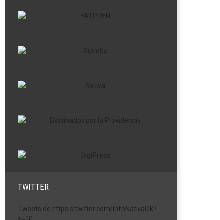
TWITTER
Tweets de https://twitter.com/InfoNativaOk?
s=20