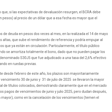
 que, si las expectativas de devaluación resurgen, el BCRA debe
en pesos) al precio de un dólar que a esa fecha es mayor que el
ulos de deuda en pesos dos veces al mes, en la realizada el 14 de mayo
s altas, que sube el rendimiento de referencia y podría empujar al
os que ya están en circulación. Particularmente, el título público
ando se amortiza totalmente el bono, dado que no pueden pagar los
, denominado S30J5 que fue adjudicado a una tasa del 2,6% efectivo
ando en ruedas previas.
e desde febrero de este año, los plazos son mayoritariamente
n vencimiento 30 de junio y 31 de julio de 2025 se llevaron la mayor
otal de títulos colocados, demostrando claramente que en el mercado
 los pagos de vencimientos de junio y julio 2025, pero dudan después,
ren mayor), como en la cancelación de los vencimientos (temen el